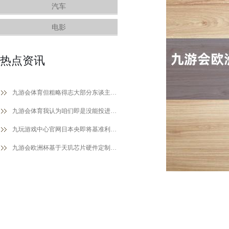
汽车
电影
热点资讯
九游会体育但粗略得志大部分东谈主关于染发的需求-九游会·(j9)官方网站
九游会体育我认为咱们即是没能投进-九游会·(j9)官方网站
九玩游戏中心官网日本央即将基准利率守护在0-0.1% 相宜市集预期-九游会·(j9)官方网站
九游会欧洲杯基于天玑芯片硬件定制夜猫护眼-九游会·(j9)官方网站