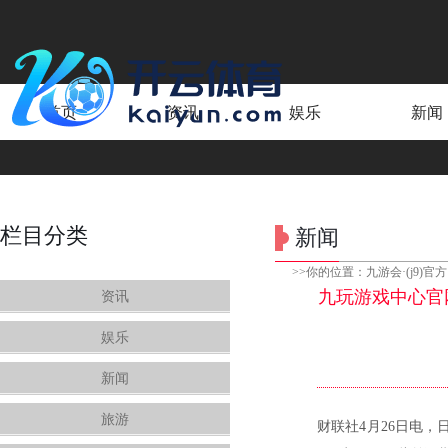
首页
资讯
娱乐
新闻
栏目分类
新闻
>>你的位置：
九游会·(j9)官
九玩游戏中心官网
资讯
娱乐
新闻
旅游
财联社4月26日电，