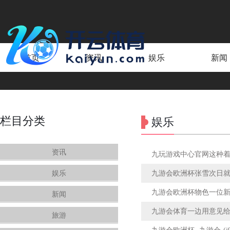
首页
资讯
娱乐
新闻
栏目分类
娱乐
资讯
娱乐
新闻
旅游