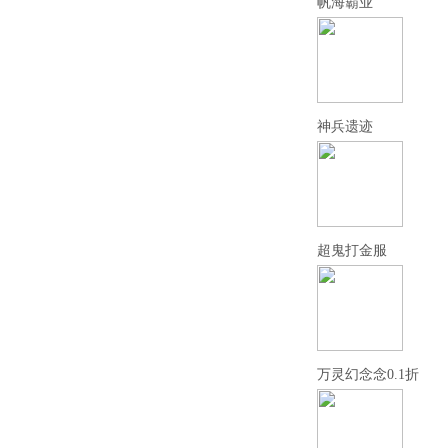
帆海霸业
神兵遗迹
超鬼打金服
万灵幻念念0.1折