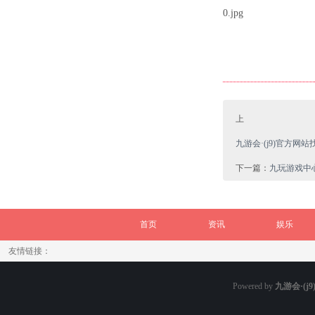
0.jpg
九游会·(j9)官方网
下一篇：
九玩游戏中心
首页
资讯
娱乐
友情链接：
Powered by
九游会·(j