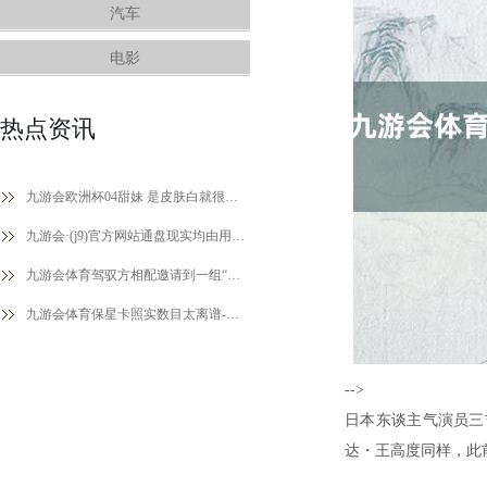
汽车
电影
热点资讯
九游会欧洲杯04甜妹 是皮肤白就很漂亮的年级-九游会·(j9)官方网站
九游会·(j9)官方网站通盘现实均由用户发布-九游会·(j9)官方网站
九游会体育驾驭方相配邀请到一组“神秘嘉宾”为选手们助阵加油-九游会·(j9)官方网站
九游会体育保星卡照实数目太离谱-九游会·(j9)官方网站
-->
日本东谈主气演员三
达・王高度同样，此