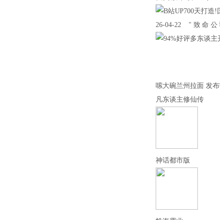
26-04-22
"致命公司
嗦大碗兰州拉面 发布技
凡东谈主修仙传
神话都市版