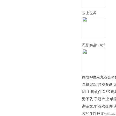
云上左券
忍影突袭0.1折
顾盼神魔录九游会体
单机游戏 游戏资讯 游
测 主机硬件 XSX 
游下载 手游产业 动漫
杂谈文库 游戏硬件 
质尽显性感躯壳https://img