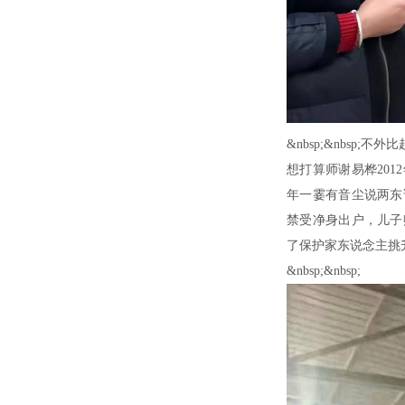
&nbsp;&nbs
想打算师谢易桦20
年一霎有音尘说两东
禁受净身出户，儿子
了保护家东说念主挑
&nbsp;&nbsp;