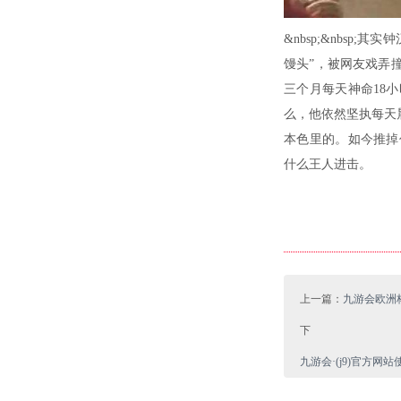
&nbsp;&nbsp
馒头”，被网友戏弄
三个月每天神命18
么，他依然坚执每天
本色里的。如今推掉
什么王人进击。
上一篇：
九游会欧洲杯
九游会·(j9)官方网